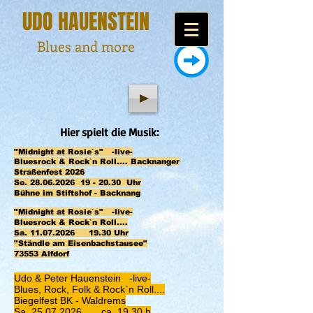
UDO HAUENSTEIN
Blues and more
Hier spielt die Musik:
"Midnight at Rosie`s" -live-
Bluesrock & Rock`n Roll.... Backnanger
Straßenfest 2026
So.
28.06.2026
19 - 20.30 Uhr
Bühne im Stiftshof - Backnang
"Midnight at Rosie`s" -live-
Bluesrock & Rock`n Roll....
Sa.
11.07.2026
19.30 Uhr
"Ständle am Eisenbachstausee"
73553 Alfdorf
Udo & Peter Hauenstein -live-
Blues, Rock, Folk & Rock`n Roll....
Biegelfest BK - Waldrems
Sa.
25.07.2026
ca. 19.30 h